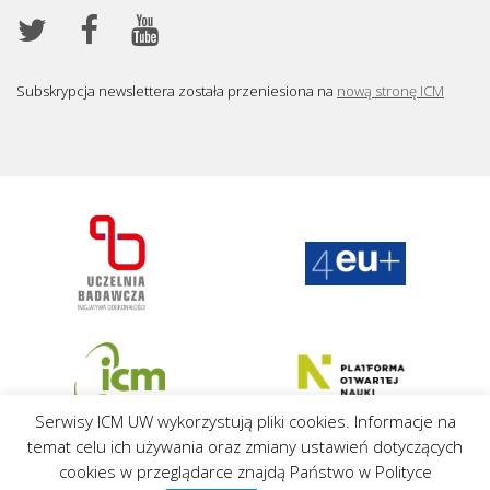
Subskrypcja newslettera została przeniesiona na
nową stronę ICM
Serwisy ICM UW wykorzystują pliki cookies. Informacje na
Regulamin
Klauzula informacyjna
Polityka prywatności
Pliki cookies
temat celu ich używania oraz zmiany ustawień dotyczących
cookies w przeglądarce znajdą Państwo w Polityce