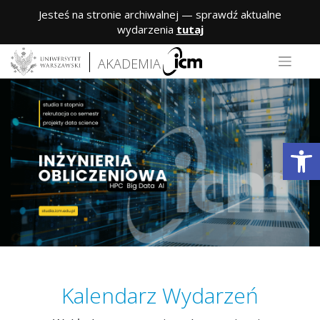
Jesteś na stronie archiwalnej — sprawdź aktualne
wydarzenia
tutaj
Skip
AKADEMIA
to
content
Op
Kalendarz
Wydarzeń