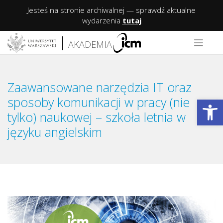
Jesteś na stronie archiwalnej — sprawdź aktualne
wydarzenia
tutaj
Skip
AKADEMIA
to
content
Zaawansowane narzędzia IT oraz
Op
sposoby komunikacji w pracy (nie
tylko) naukowej – szkoła letnia w
języku angielskim