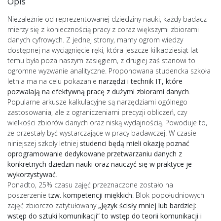
Opis
Niezależnie od reprezentowanej dziedziny nauki, każdy badacz
mierzy się z koniecznością pracy z coraz większymi zbiorami
danych cyfrowych. Z jednej strony, mamy ogrom wiedzy
dostępnej na wyciągnięcie ręki, która jeszcze kilkadziesiąt lat
temu była poza naszym zasięgiem, z drugiej zaś stanowi to
ogromne wyzwanie analityczne. Proponowana studencka szkoła
letnia ma na celu pokazanie
narzędzi i technik IT, które
pozwalają na efektywną pracę z dużymi zbiorami danych
.
Popularne arkusze kalkulacyjne są narzędziami ogólnego
zastosowania, ale z ograniczeniami precyzji obliczeń, czy
wielkości zbiorów danych oraz niską wydajnością. Powoduje to,
że przestały być wystarczające w pracy badawczej. W czasie
niniejszej szkoły letniej
studenci będą mieli okazję poznać
oprogramowanie dedykowane przetwarzaniu danych z
konkretnych dziedzin nauki oraz nauczyć się w praktyce je
wykorzystywać
.
Ponadto, 25% czasu zajęć przeznaczone zostało na
poszerzenie
tzw. kompetencji miękkich
. Blok popołudniowych
zajęć zbiorczo zatytułowany
„Język ścisły mniej lub bardziej:
wstęp do sztuki komunikacji” to wstęp do teorii komunikacji i