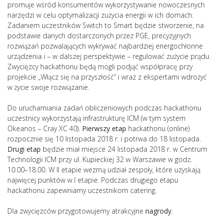
promuje wśród konsumentów wykorzystywanie nowoczesnych
narzędzi w celu optymalizacji zużycia energii w ich domach.
Zadaniem uczestników Switch to Smart będzie stworzenie, na
podstawie danych dostarczonych przez PGE, precyzyjnych
rozwiązań pozwalających wykrywać najbardziej energochłonne
urządzenia i – w dalszej perspektywie – regulować zużycie prądu.
Zwycięzcy hackathonu będą mogli podjąć współpracę przy
projekcie „Włącz się na przyszłość” i wraz z ekspertami wdrożyć
w życie swoje rozwiązanie.
Do uruchamiania zadań obliczeniowych podczas hackathonu
uczestnicy wykorzystają infrastrukturę ICM (w tym system
Okeanos – Cray XC 40).
Pierwszy etap
hackathonu (online)
rozpocznie się 10 listopada 2018 r. i potrwa do 18 listopada.
Drugi etap
będzie miał miejsce 24 listopada 2018 r. w Centrum
Technologii ICM przy ul. Kupieckiej 32 w Warszawie w godz.
10.00–18.00. W II etapie wezmą udział zespoły, które uzyskają
najwięcej punktów w I etapie. Podczas drugiego etapu
hackathonu zapewniamy uczestnikom catering.
Dla zwycięzców przygotowujemy atrakcyjne
nagrody
.