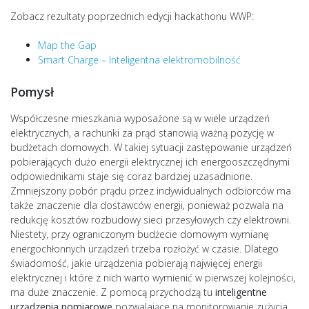
Zobacz rezultaty poprzednich edycji hackathonu WWP:
Map the Gap
Smart Charge – Inteligentna elektromobilność
Pomysł
Współczesne mieszkania wyposażone są w wiele urządzeń
elektrycznych, a rachunki za prąd stanowią ważną pozycję w
budżetach domowych. W takiej sytuacji zastępowanie urządzeń
pobierających dużo energii elektrycznej ich energooszczędnymi
odpowiednikami staje się coraz bardziej uzasadnione.
Zmniejszony pobór prądu przez indywidualnych odbiorców ma
także znaczenie dla dostawców energii, ponieważ pozwala na
redukcję kosztów rozbudowy sieci przesyłowych czy elektrowni.
Niestety, przy ograniczonym budżecie domowym wymianę
energochłonnych urządzeń trzeba rozłożyć w czasie. Dlatego
świadomość, jakie urządzenia pobierają najwięcej energii
elektrycznej i które z nich warto wymienić w pierwszej kolejności,
ma duże znaczenie. Z pomocą przychodzą tu
inteligentne
urządzenia pomiarowe
pozwalające na monitorowanie zużycia