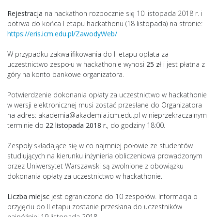
Rejestracja
na hackathon rozpocznie się 10 listopada 2018 r. i
potrwa do końca I etapu hackathonu (18 listopada) na stronie:
https://eris.icm.edu.pl/ZawodyWeb/
W przypadku zakwalifikowania do II etapu opłata za
uczestnictwo zespołu w hackathonie wynosi
25 zł
i jest płatna z
góry na konto bankowe organizatora.
Potwierdzenie dokonania opłaty za uczestnictwo w hackathonie
w wersji elektronicznej musi zostać przesłane do Organizatora
na adres: akademia@
akademia.icm.edu.pl w nieprzekraczalnym
terminie do
22 listopada 2018 r.
, do godziny 18:00.
Zespoły składające się w co najmniej połowie ze studentów
studiujących na kierunku inżynieria obliczeniowa prowadzonym
przez Uniwersytet Warszawski są zwolnione z obowiązku
dokonania opłaty za uczestnictwo w hackathonie.
Liczba miejsc
jest ograniczona do 10 zespołów. Informacja o
przyjęciu do II etapu zostanie przesłana do uczestników
najpóźniej 19 listopada 2018.