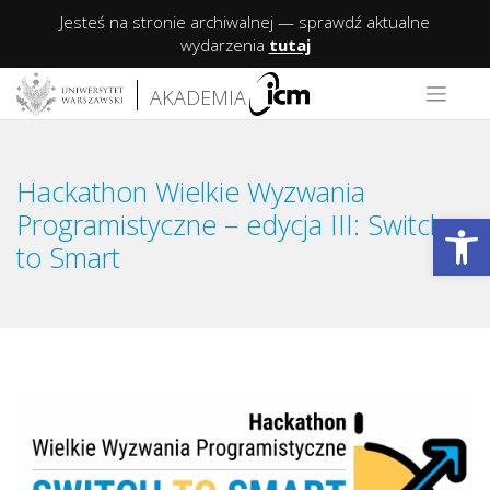
Jesteś na stronie archiwalnej — sprawdź aktualne
wydarzenia
tutaj
Skip
AKADEMIA
to
content
Hackathon Wielkie Wyzwania
Op
Programistyczne – edycja III: Switch
to Smart