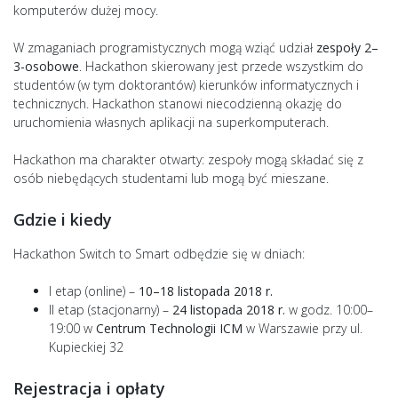
komputerów dużej mocy.
W zmaganiach programistycznych mogą wziąć udział
zespoły 2–
3-osobowe
. Hackathon skierowany jest przede wszystkim do
studentów (w tym doktorantów) kierunków informatycznych i
technicznych. Hackathon stanowi niecodzienną okazję do
uruchomienia własnych aplikacji na superkomputerach.
Hackathon ma charakter otwarty: zespoły mogą składać się z
osób niebędących studentami lub mogą być mieszane.
Gdzie i kiedy
Hackathon Switch to Smart odbędzie się w dniach:
I etap (online) –
10–18 listopada 2018 r.
II etap (stacjonarny) –
24 listopada 2018 r.
w godz. 10:00–
19:00 w
Centrum Technologii ICM
w Warszawie przy ul.
Kupieckiej 32
Rejestracja i opłaty